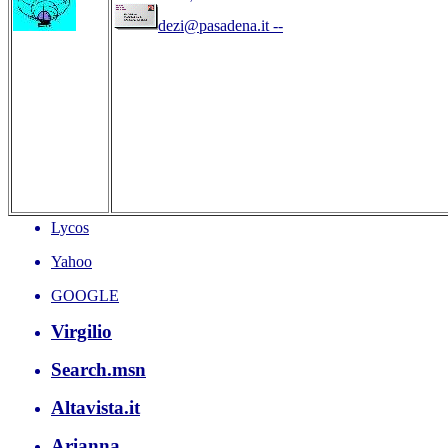
dezi@pasadena.it --
Lycos
Yahoo
GOOGLE
Virgilio
Search.msn
Altavista.it
Arianna